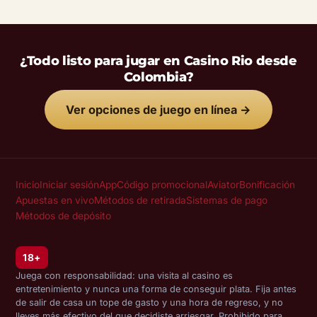
¿Todo listo para jugar en Casino Rio desde
Colombia?
Ver opciones de juego en línea →
Inicio
Iniciar sesión
App
Código promocional
Aviator
Bonificación
Apuestas en vivo
Métodos de retirada
Sistemas de pago
Métodos de depósito
18+
Juega con responsabilidad: una visita al casino es
entretenimiento y nunca una forma de conseguir plata. Fija antes
de salir de casa un tope de gasto y una hora de regreso, y no
lleves más efectivo del que decidiste arriesgar. Prohibido para