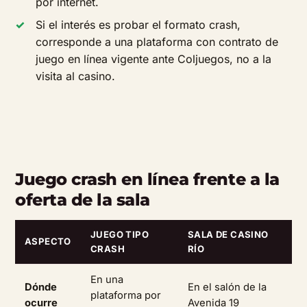
por internet.
Si el interés es probar el formato crash,
corresponde a una plataforma con contrato de
juego en línea vigente ante Coljuegos, no a la
visita al casino.
Juego crash en línea frente a la
oferta de la sala
JUEGO TIPO
SALA DE CASINO
ASPECTO
CRASH
RÍO
En una
Dónde
En el salón de la
plataforma por
ocurre
Avenida 19