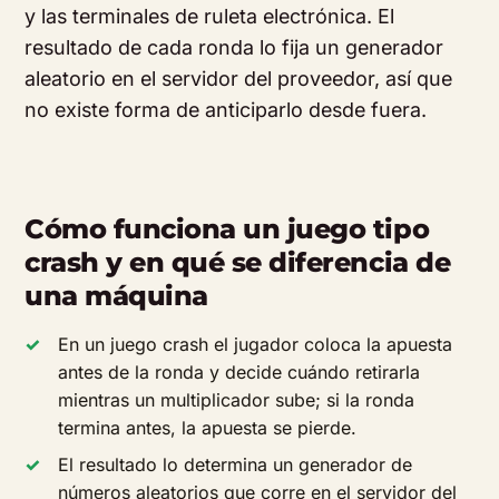
y las terminales de ruleta electrónica. El
resultado de cada ronda lo fija un generador
aleatorio en el servidor del proveedor, así que
no existe forma de anticiparlo desde fuera.
Cómo funciona un juego tipo
crash y en qué se diferencia de
una máquina
En un juego crash el jugador coloca la apuesta
antes de la ronda y decide cuándo retirarla
mientras un multiplicador sube; si la ronda
termina antes, la apuesta se pierde.
El resultado lo determina un generador de
números aleatorios que corre en el servidor del